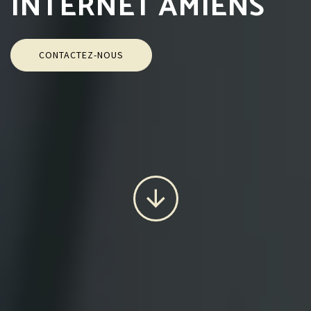
INTERNET AMIENS
CONTACTEZ-NOUS