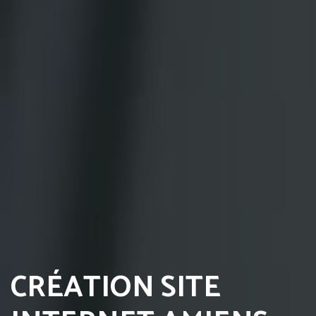
CRÉATION SITE