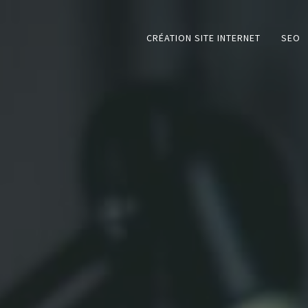
CRÉATION SITE INTERNET
SEO