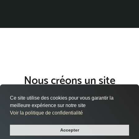
Nous créons un site
internet qui vous ressemble
Ce site utilise des cookies pour vous garantir la
à Hénin-Beaumont
meilleure expérience sur notre site
Voir la politique de confidentialité
Vous êtes situé à Hénin-Beaumont, dans le département
Pas-de-calais, et cherchez à donner vie à votre présence en
Accepter
ligne de manière efficace et professionnelle ?