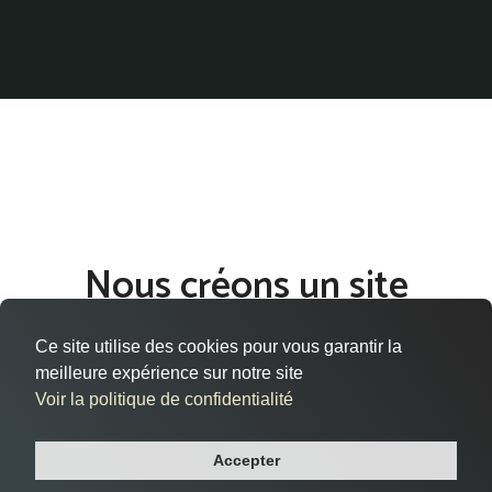
Nous créons un site
internet qui vous ressemble
Ce site utilise des cookies pour vous garantir la
à Le Petit-Quevilly
meilleure expérience sur notre site
Voir la politique de confidentialité
Vous êtes situé à Le Petit-Quevilly, dans le département
Seine-maritime, et cherchez à donner vie à votre présence en
Accepter
ligne de manière efficace et professionnelle ?