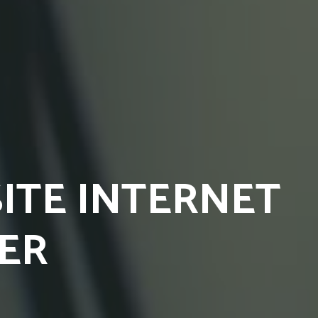
ITE INTERNET
ER