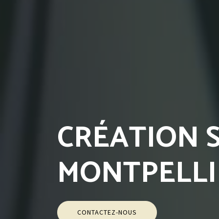
CRÉATION S
MONTPELLI
CONTACTEZ-NOUS