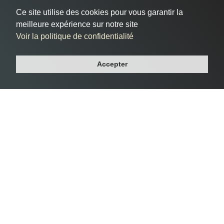
internet qui vous ressemble
Ce site utilise des cookies pour vous garantir la
à Sannois
meilleure expérience sur notre site
Voir la politique de confidentialité
Vous êtes situé à Sannois, dans le département Val-d'oise, et
Accepter
cherchez à donner vie à votre présence en ligne de manière
efficace et professionnelle ?
Notre agence web vous accompagne dans la création de
votre site internet sur mesure à Sannois, répondant à vos
besoins spécifiques et reflétant l'essence même de votre
entreprise.
Faire appel à notre équipe à Sannois présente de nombreux
avantages. Forts d'une expertise solide dans le web design et
le développement, nous fournissons des solutions