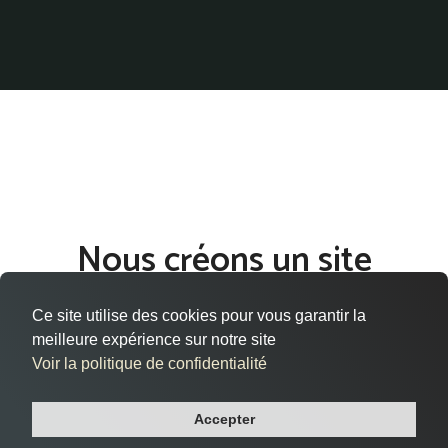
Nous créons un site
internet qui vous ressemble
Ce site utilise des cookies pour vous garantir la
à Savigny-sur-Orge
meilleure expérience sur notre site
Voir la politique de confidentialité
Vous êtes situé à Savigny-sur-Orge, dans le département
Essonne, et cherchez à donner vie à votre présence en ligne
Accepter
de manière efficace et professionnelle ?