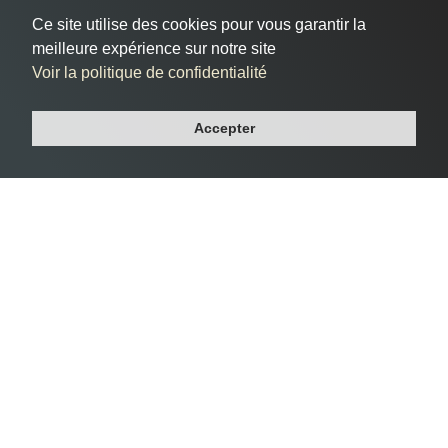
internet qui vous ressemble
Ce site utilise des cookies pour vous garantir la
à Cugnaux
meilleure expérience sur notre site
Voir la politique de confidentialité
Vous êtes situé à Cugnaux, dans le département Haute-
Accepter
garonne, et cherchez à donner vie à votre présence en ligne
de manière efficace et professionnelle ?
Notre agence web vous accompagne dans la création de
votre site internet sur mesure à Cugnaux, répondant à vos
besoins spécifiques et reflétant l'essence même de votre
entreprise.
Faire appel à notre équipe à Cugnaux présente de nombreux
avantages. Forts d'une expertise solide dans le web design et
le développement, nous fournissons des solutions